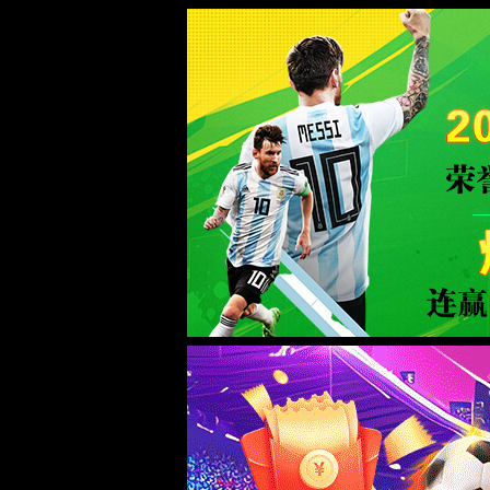
永利yl8886官网
欢迎访问永利yl8886官网！
首页
学院概况
党建工会
学院介绍
历史沿革
组织架构
党建动态
通知公告
规章制度
学习园地