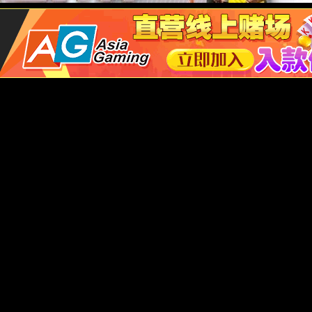
旸
任洪强
双陈冬
柯
杨琥
叶林