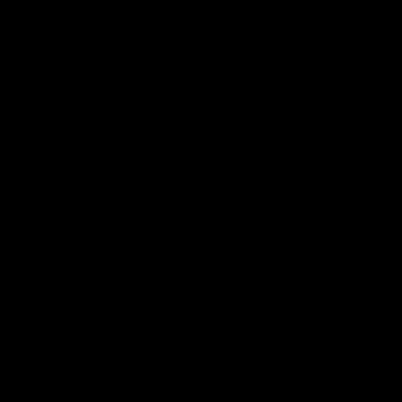
淑娟
张炜铭
张宴