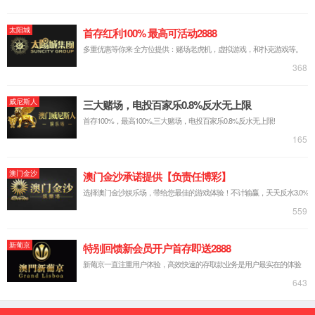
旸
秘 书：
曲瑞娟
教学委员会
主 任：
毕 军
副主任：
刘苗苗 施 鹏
成 员：
方 文
尹 颖
朱文磊 伍孟雄
花 铭
李 梅
胡海冬
顾雪元
黄 辉
谢
永超
秘 书：
余 倩